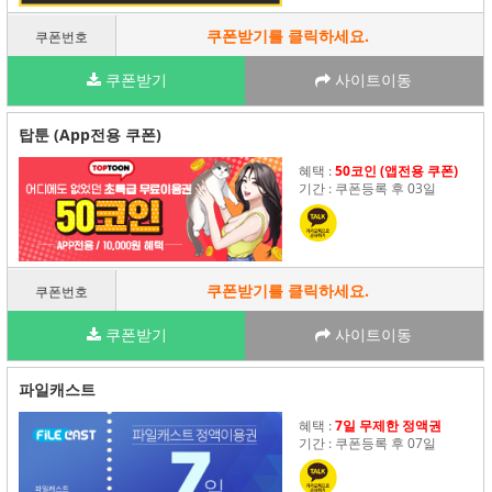
쿠폰받기를 클릭하세요.
쿠폰번호
쿠폰받기
사이트이동
탑툰 (App전용 쿠폰)
혜택 :
50코인 (앱전용 쿠폰)
기간 : 쿠폰등록 후 03일
쿠폰받기를 클릭하세요.
쿠폰번호
쿠폰받기
사이트이동
파일캐스트
혜택 :
7일 무제한 정액권
기간 : 쿠폰등록 후 07일