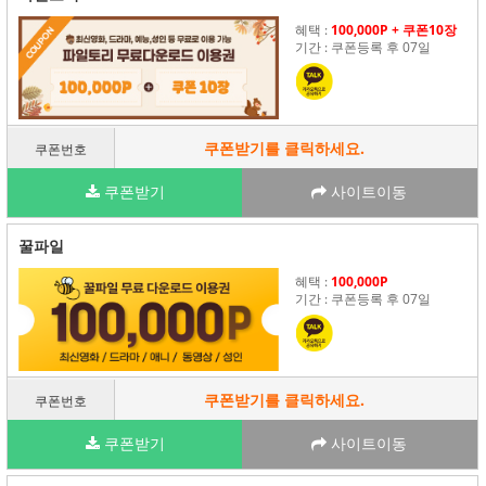
혜택 :
100,000P + 쿠폰10장
파일쿠키
꿀파일
기간 : 쿠폰등록 후 07일
파일이즈
100,000P
100,000P
10,000,000P
쿠폰등록
쿠폰등록
쿠폰등록
쿠폰받기를 클릭하세요.
쿠폰번호
쿠폰받기
사이트이동
온디스크
예스파일
7일 무제한 정액권
100,000P
꿀파일
쿠폰등록
쿠폰등록
혜택 :
100,000P
기간 : 쿠폰등록 후 07일
쿠폰받기를 클릭하세요.
쿠폰번호
쿠폰받기
사이트이동