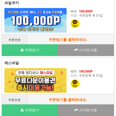
파일쿠키
혜택 :
100,000P
기간 : 쿠폰등록 후 07일
쿠폰받기를 클릭하세요.
쿠폰번호
쿠폰받기
사이트이동
예스파일
혜택 :
100,000P
기간 : 쿠폰등록 후 07일
쿠폰받기를 클릭하세요.
쿠폰번호
쿠폰받기
사이트이동