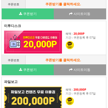
쿠폰받기를 클릭하세요.
쿠폰번호
쿠폰받기
사이트이동
미투디스크
혜택 :
20,000P
기간 : 쿠폰등록 후 07일
쿠폰받기를 클릭하세요.
쿠폰번호
쿠폰받기
사이트이동
파일보고
혜택 :
200,000P
기간 : 쿠폰등록 후 07일