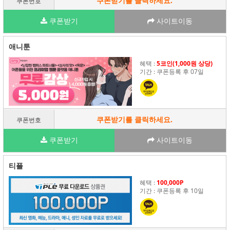
쿠폰받기를 클릭하세요.
쿠폰번호
쿠폰받기
사이트이동
애니툰
혜택 :
5코인(1,000원 상당)
기간 : 쿠폰등록 후 07일
쿠폰받기를 클릭하세요.
쿠폰번호
쿠폰받기
사이트이동
티플
혜택 :
100,000P
기간 : 쿠폰등록 후 10일