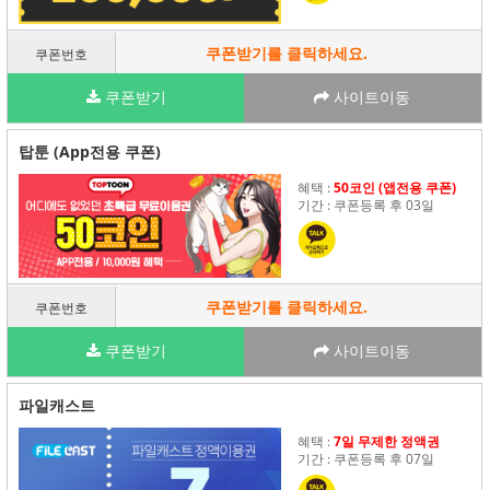
쿠폰받기를 클릭하세요.
쿠폰번호
쿠폰받기
사이트이동
탑툰 (App전용 쿠폰)
혜택 :
50코인 (앱전용 쿠폰)
기간 : 쿠폰등록 후 03일
쿠폰받기를 클릭하세요.
쿠폰번호
쿠폰받기
사이트이동
파일캐스트
혜택 :
7일 무제한 정액권
기간 : 쿠폰등록 후 07일