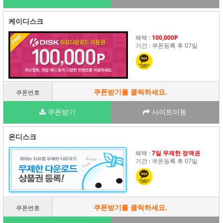
케이디스크
혜택 :
100,000P
기간 : 쿠폰등록 후 07일
쿠폰받기를 클릭하세요.
쿠폰번호
쿠폰받기
사이트이동
온디스크
혜택 :
7일 무제한 정액권
기간 : 쿠폰등록 후 07일
쿠폰받기를 클릭하세요.
쿠폰번호