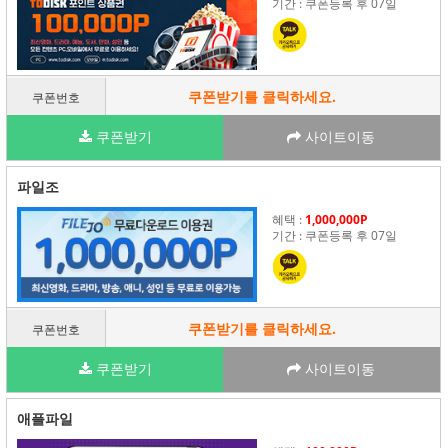
기간 : 쿠폰등록 후 07일
쿠폰받기를 클릭하세요.
쿠폰번호
쿠폰받기
사이트이동
파일조
혜택 :
1,000,000P
기간 : 쿠폰등록 후 07일
쿠폰받기를 클릭하세요.
쿠폰번호
쿠폰받기
사이트이동
애플파일