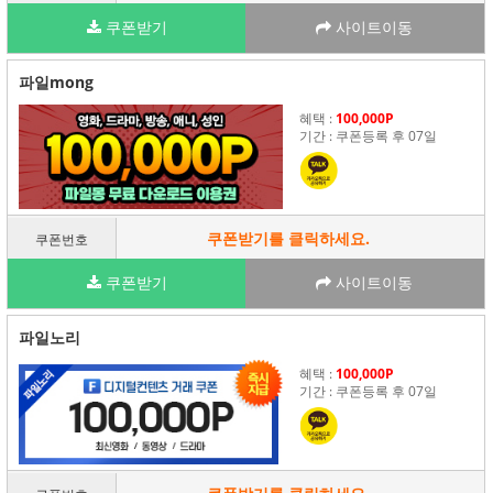
쿠폰받기
사이트이동
파일mong
혜택 :
100,000P
기간 : 쿠폰등록 후 07일
쿠폰받기를 클릭하세요.
쿠폰번호
쿠폰받기
사이트이동
파일노리
혜택 :
100,000P
기간 : 쿠폰등록 후 07일