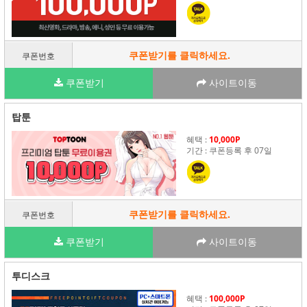
쿠폰받기를 클릭하세요.
쿠폰번호
쿠폰받기
사이트이동
탑툰
혜택 :
10,000P
기간 : 쿠폰등록 후 07일
쿠폰받기를 클릭하세요.
쿠폰번호
쿠폰받기
사이트이동
투디스크
혜택 :
100,000P