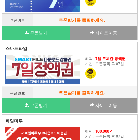
쿠폰받기를 클릭하세요.
쿠폰번호
쿠폰받기
사이트이동
스마트파일
혜택 :
7일 무제한 정액권
기간 : 쿠폰등록 후 07일
쿠폰받기를 클릭하세요.
쿠폰번호
쿠폰받기
사이트이동
파일마루
혜택 :
100,000P
기간 : 쿠폰등록 후 07일