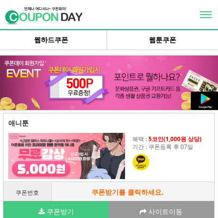
×
로그인
웹하드쿠폰
웹툰쿠폰
회원가입
추천인이벤트
상품권교환
이벤트Zone
애니툰
고객센터
혜택 :
5코인(1,000원 상당)
개인정보취급방침
기간 : 쿠폰등록 후 07일
쿠폰받기를 클릭하세요.
쿠폰번호
쿠폰받기
사이트이동