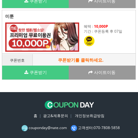
쿠폰받기
사이트이동
미툰
혜택 :
10,000P
기간 : 쿠폰등록 후 07일
쿠폰받기를 클릭하세요.
쿠폰번호
쿠폰받기
사이트이동
홈
|
광고&제휴문의
|
개인정보취급방침
couponday@nate.com
고객센터:070-7808-5858