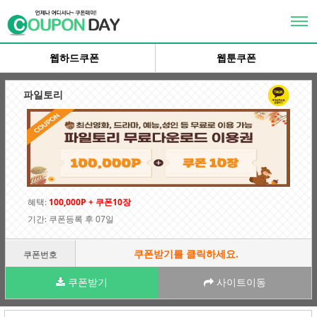
×
로그인
웹하드쿠폰
웹툰쿠폰
회원가입
파일토리
추천인이벤트
상품권교환
이벤트Zone
고객센터
혜택:
100,000P + 쿠폰10장
개인정보취급방침
기간: 쿠폰등록 후 07일
쿠폰받기를 클릭하세요.
쿠폰번호
쿠폰받기
사이트이동